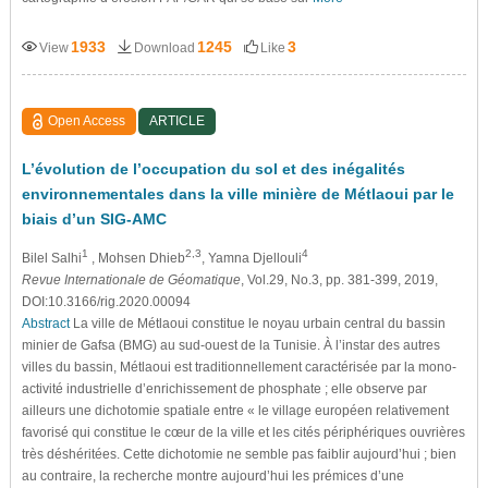
1933
1245
3
View
Download
Like
Open Access
ARTICLE
L’évolution de l’occupation du sol et des inégalités
environnementales dans la ville minière de Métlaoui par le
biais d’un SIG-AMC
1
2,3
4
Bilel Salhi
, Mohsen Dhieb
, Yamna Djellouli
Revue Internationale de Géomatique
, Vol.29, No.3, pp. 381-399, 2019,
DOI:10.3166/rig.2020.00094
Abstract
La ville de Métlaoui constitue le noyau urbain central du bassin
minier de Gafsa (BMG) au sud-ouest de la Tunisie. À l’instar des autres
villes du bassin, Métlaoui est traditionnellement caractérisée par la mono-
activité industrielle d’enrichissement de phosphate ; elle observe par
ailleurs une dichotomie spatiale entre « le village européen relativement
favorisé qui constitue le cœur de la ville et les cités périphériques ouvrières
très déshéritées. Cette dichotomie ne semble pas faiblir aujourd’hui ; bien
au contraire, la recherche montre aujourd’hui les prémices d’une