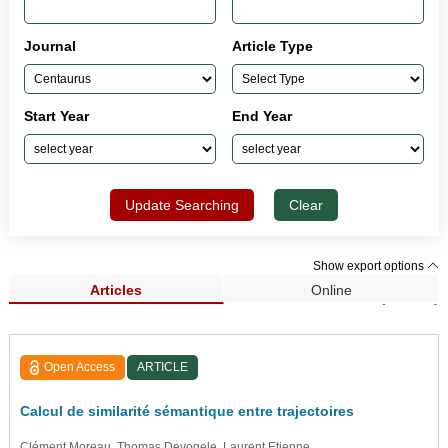
Journal
Article Type
Start Year
End Year
Update Searching
Clear
Show export options
Articles
Online
Search Results (33,962)
Open Access
ARTICLE
Calcul de similarité sémantique entre trajectoires
Clément Moreau
, Thomas Devogele
, Laurent Etienne