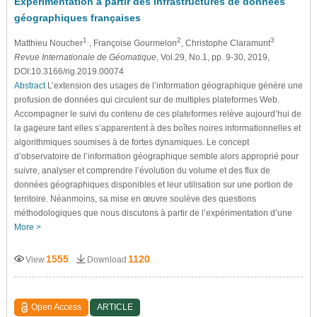
Expérimentation à partir des infrastructures de données
géographiques françaises
1
2
3
Matthieu Noucher
, Françoise Gourmelon
, Christophe Claramunt
Revue Internationale de Géomatique
, Vol.29, No.1, pp. 9-30, 2019,
DOI:10.3166/rig.2019.00074
Abstract
L’extension des usages de l’information géographique génère une
profusion de données qui circulent sur de multiples plateformes Web.
Accompagner le suivi du contenu de ces plateformes relève aujourd’hui de
la gageure tant elles s’apparentent à des boîtes noires informationnelles et
algorithmiques soumises à de fortes dynamiques. Le concept
d’observatoire de l’information géographique semble alors approprié pour
suivre, analyser et comprendre l’évolution du volume et des flux de
données géographiques disponibles et leur utilisation sur une portion de
territoire. Néanmoins, sa mise en œuvre soulève des questions
méthodologiques que nous discutons à partir de l’expérimentation d’une
More >
1555
1120
View
Download
Open Access
ARTICLE