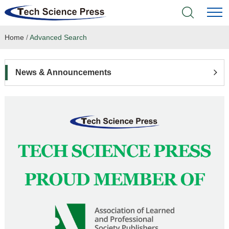
Home
/
Advanced Search
Home
Academic Journals
News & Announcements
Books & Monographs
Conferences
Language Service
News & Announcements
About