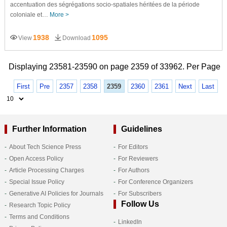
accentuation des ségrégations socio-spatiales héritées de la période
coloniale et…
More >
1938
1095
View
Download
Displaying 23581-23590 on page 2359 of 33962. Per Page
First
Pre
2357
2358
2359
2360
2361
Next
Last
Further Information
Guidelines
About Tech Science Press
For Editors
Open Access Policy
For Reviewers
Article Processing Charges
For Authors
Special Issue Policy
For Conference Organizers
Generative AI Policies for Journals
For Subscribers
Follow Us
Research Topic Policy
Terms and Conditions
LinkedIn