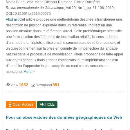
Mattia Bunel
, Ana-Maria Olteanu-Raimond
, Cécile Duchêne
Revue Internationale de Géomatique
, Vol.29, No.1, pp. 81-106, 2019,
DOI:10.3166/rig.2019.00075
Abstract
Cet article propose une méthodologie destinée à transformer une
description de position exprimée dans un référentiel indirect en une
position absolue dans un référentiel direct. Cette problématique nécessite
une formalisation des éléments de localisation relatifs, ici sous la forme
d’un modèle en triplets, utilisé ensuite comme base de référencement, et
un questionnement sur la prise en compte de l’imperfection du langage
naturel dans le processus de modélisation. Nous proposons de faire appel
aux objets spatiaux flous et nous comparons leurs implémentations afin
d’identifier l’approche la plus adaptée au contexte du secours en
montagne.
More >
1682
991
View
Download
Open Access
ARTICLE
Pour un observatoire des données géographiques du Web