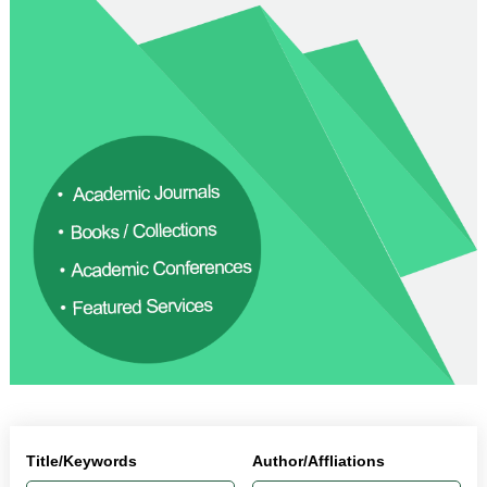
Title/Keywords
Author/Affliations