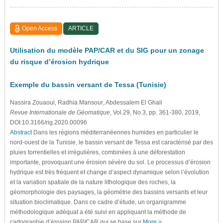
Open Access
ARTICLE
Utilisation du modèle PAP/CAR et du SIG pour un zonage
du risque d’érosion hydrique
Exemple du bassin versant de Tessa (Tunisie)
Nassira Zouaoui
, Radhia Mansour
, Abdessalem El Ghali
Revue Internationale de Géomatique
, Vol.29, No.3, pp. 361-380, 2019,
DOI:10.3166/rig.2020.00096
Abstract
Dans les régions méditerranéennes humides en particulier le
nord-ouest de la Tunisie, le bassin versant de Tessa est caractérisé par des
pluies torrentielles et irrégulières, combinées à une déforestation
importante, provoquant une érosion sévère du sol. Le processus d’érosion
hydrique est très fréquent et change d’aspect dynamique selon l’évolution
et la variation spatiale de la nature lithologique des roches, la
géomorphologie des paysages, la géométrie des bassins versants et leur
situation bioclimatique. Dans ce cadre d’étude, un organigramme
méthodologique adéquat a été suivi en appliquant la méthode de
cartographie d’érosion PAP/CAR qui se base sur
More >