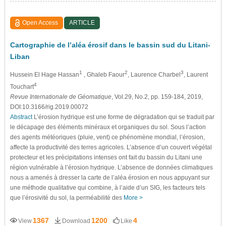
Open Access
ARTICLE
Cartographie de l’aléa érosif dans le bassin sud du Litani-
Liban
1
2
3
Hussein El Hage Hassan
, Ghaleb Faour
, Laurence Charbel
, Laurent
4
Touchart
Revue Internationale de Géomatique
, Vol.29, No.2, pp. 159-184, 2019,
DOI:10.3166/rig.2019.00072
Abstract
L’érosion hydrique est une forme de dégradation qui se traduit par
le décapage des éléments minéraux et organiques du sol. Sous l’action
des agents météoriques (pluie, vent) ce phénomène mondial, l’érosion,
affecte la productivité des terres agricoles. L’absence d’un couvert végétal
protecteur et les précipitations intenses ont fait du bassin du Litani une
région vulnérable à l’érosion hydrique. L’absence de données climatiques
nous a amenés à dresser la carte de l’aléa érosion en nous appuyant sur
une méthode qualitative qui combine, à l’aide d’un SIG, les facteurs tels
que l’érosivité du sol, la perméabilité des
More >
1367
1200
4
View
Download
Like