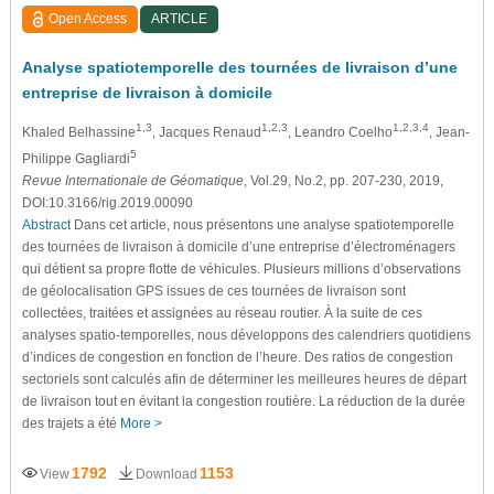
Open Access
ARTICLE
Analyse spatiotemporelle des tournées de livraison d’une
entreprise de livraison à domicile
1,3
1,2,3
1,2,3,4
Khaled Belhassine
, Jacques Renaud
, Leandro Coelho
, Jean-
5
Philippe Gagliardi
Revue Internationale de Géomatique
, Vol.29, No.2, pp. 207-230, 2019,
DOI:10.3166/rig.2019.00090
Abstract
Dans cet article, nous présentons une analyse spatiotemporelle
des tournées de livraison à domicile d’une entreprise d’électroménagers
qui détient sa propre flotte de véhicules. Plusieurs millions d’observations
de géolocalisation GPS issues de ces tournées de livraison sont
collectées, traitées et assignées au réseau routier. À la suite de ces
analyses spatio-temporelles, nous développons des calendriers quotidiens
d’indices de congestion en fonction de l’heure. Des ratios de congestion
sectoriels sont calculés afin de déterminer les meilleures heures de départ
de livraison tout en évitant la congestion routière. La réduction de la durée
des trajets a été
More >
1792
1153
View
Download