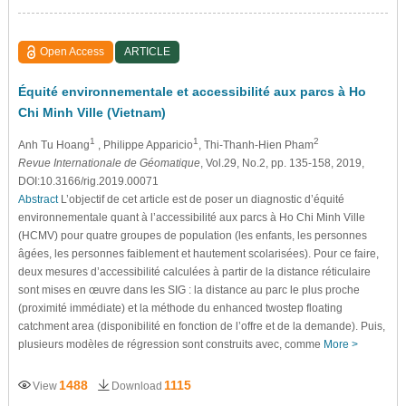
Open Access
ARTICLE
Équité environnementale et accessibilité aux parcs à Ho
Chi Minh Ville (Vietnam)
1
1
2
Anh Tu Hoang
, Philippe Apparicio
, Thi-Thanh-Hien Pham
Revue Internationale de Géomatique
, Vol.29, No.2, pp. 135-158, 2019,
DOI:10.3166/rig.2019.00071
Abstract
L’objectif de cet article est de poser un diagnostic d’équité
environnementale quant à l’accessibilité aux parcs à Ho Chi Minh Ville
(HCMV) pour quatre groupes de population (les enfants, les personnes
âgées, les personnes faiblement et hautement scolarisées). Pour ce faire,
deux mesures d’accessibilité calculées à partir de la distance réticulaire
sont mises en œuvre dans les SIG : la distance au parc le plus proche
(proximité immédiate) et la méthode du enhanced twostep floating
catchment area (disponibilité en fonction de l’offre et de la demande). Puis,
plusieurs modèles de régression sont construits avec, comme
More >
1488
1115
View
Download