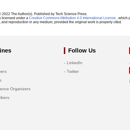
© 2022 The Author(s). Published by Tech Science Press.
s licensed under a
Creative Commons Attribution 4.0 International License
, which p
n, and reproduction in any medium, provided the original work is properly cited.
ines
Follow Us
s
LinkedIn
wers
Twitter
s
rence Organizers
ibers