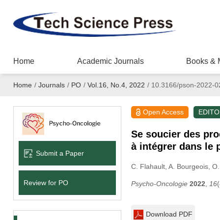
Home
Academic Journals
Books & 
Home
/
Journals
/
PO
/
Vol.16, No.4, 2022
/
10.3166/pson-2022-0
Open Access
EDITO
Se soucier des proc
à intégrer dans le
Submit a Paper
C. Flahault
, A. Bourgeois
, O.
Review for PO
Psycho-Oncologie
2022
,
16
Download PDF