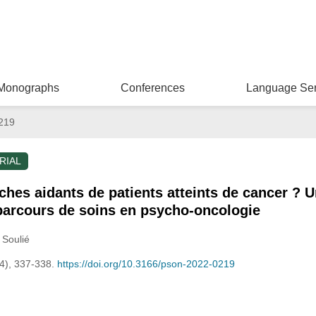
Monographs
Conferences
Language Ser
219
RIAL
hes aidants de patients atteints de cancer ? Un
 parcours de soins en psycho-oncologie
 Soulié
(4), 337-338.
https://doi.org/10.3166/pson-2022-0219