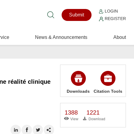
LOGIN
Submit
REGISTER
vice
News & Announcements
About
e réalité clinique
Downloads
Citation Tools
1388
1221
View
Download