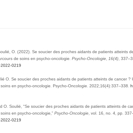
Soulié, O. (2022). Se soucier des proches aidants de patients atteints d
parcours de soins en psycho-oncologie.
Psycho-Oncologie
,
16
(4)
, 337–3
n-2022-0219
lié O. Se soucier des proches aidants de patients atteints de cancer ? U
e soins en psycho-oncologie. Psycho-Oncologie. 2022;16(4):337–338.
h
d O. Soulié, “Se soucier des proches aidants de patients atteints de can
e soins en psycho-oncologie,”
Psycho-Oncologie
, vol. 16, no. 4, pp. 33
n-2022-0219