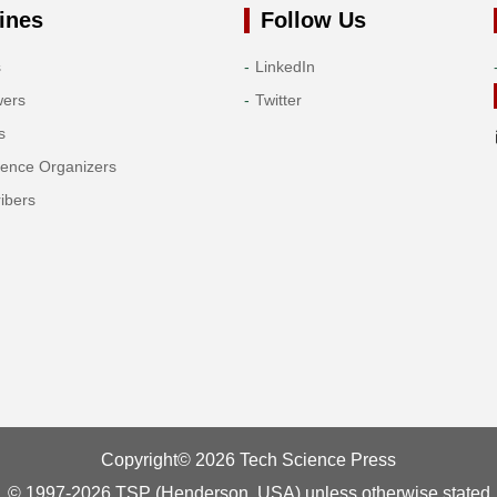
ines
Follow Us
s
LinkedIn
wers
Twitter
s
rence Organizers
ibers
Copyright© 2026 Tech Science Press
© 1997-2026 TSP (Henderson, USA) unless otherwise stated