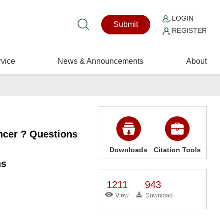
LOGIN
Submit
REGISTER
vice
News & Announcements
About
ancer ? Questions
Downloads
Citation Tools
ns
1211
943
View
Download