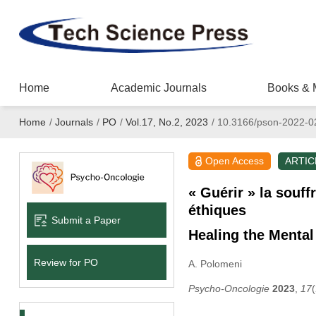
Home
Academic Journals
Books & 
Home
/
Journals
/
PO
/
Vol.17, No.2, 2023
/
10.3166/pson-2022-0
Open Access
ARTIC
« Guérir » la souf
éthiques
Submit a Paper
Healing the Mental
Review for PO
A. Polomeni
Psycho-Oncologie
2023
,
17