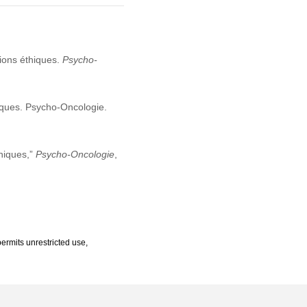
tions éthiques.
Psycho-
iques. Psycho-Oncologie.
hiques,”
Psycho-Oncologie
,
ermits unrestricted use,