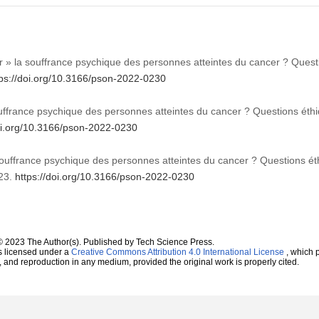
ir » la souffrance psychique des personnes atteintes du cancer ? Ques
tps://doi.org/10.3166/pson-2022-0230
ouffrance psychique des personnes atteintes du cancer ? Questions éth
doi.org/10.3166/pson-2022-0230
 souffrance psychique des personnes atteintes du cancer ? Questions ét
023.
https://doi.org/10.3166/pson-2022-0230
© 2023 The Author(s). Published by Tech Science Press.
s licensed under a
Creative Commons Attribution 4.0 International License
, which p
n, and reproduction in any medium, provided the original work is properly cited.