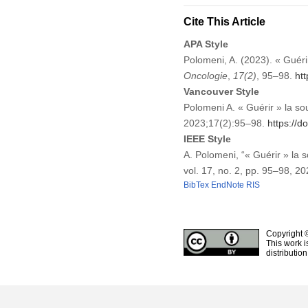
Cite This Article
APA Style
Polomeni, A. (2023). « Guér
Oncologie
,
17
(2)
, 95–98.
ht
Vancouver Style
Polomeni A. « Guérir » la s
2023;17(2):95–98.
https://
IEEE Style
A. Polomeni, “« Guérir » la
vol. 17, no. 2, pp. 95–98, 2
BibTex
EndNote
RIS
Copyright 
This work i
distributio