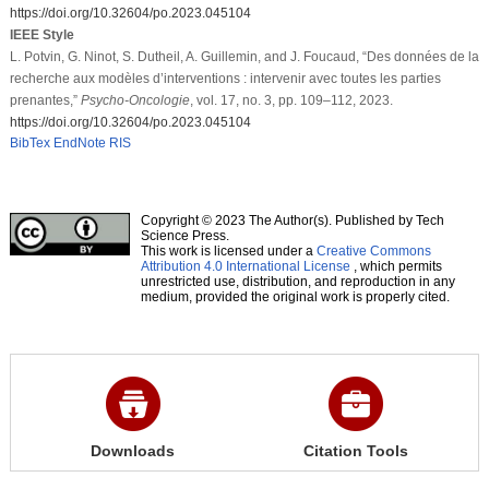
https://doi.org/10.32604/po.2023.045104
IEEE Style
L. Potvin, G. Ninot, S. Dutheil, A. Guillemin, and J. Foucaud, “Des données de la
recherche aux modèles d’interventions : intervenir avec toutes les parties
prenantes,”
Psycho-Oncologie
, vol. 17, no. 3, pp. 109–112, 2023.
https://doi.org/10.32604/po.2023.045104
BibTex
EndNote
RIS
Copyright © 2023 The Author(s). Published by Tech
Science Press.
This work is licensed under a
Creative Commons
Attribution 4.0 International License
, which permits
unrestricted use, distribution, and reproduction in any
medium, provided the original work is properly cited.
Downloads
Citation Tools