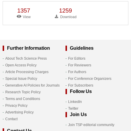
1357
1259
View
Download
Further Information
Guidelines
About Tech Science Press
For Editors
Open Access Policy
For Reviewers
Article Processing Charges
For Authors
Special Issue Policy
For Conference Organizers
Generative AI Policies for Journals
For Subscribers
Follow Us
Research Topic Policy
Terms and Conditions
LinkedIn
Privacy Policy
Twitter
Advertising Policy
Join Us
Contact
Join TSP editorial community
Contact Us