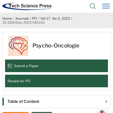
Home
/
Journals
/
PO
/
Vol.17, No.3, 2023
/
Home
10.32604/po.2023.045104
Academic Journals
Books & Monographs
Conferences
Submit a Paper
Language Service
Review for PO
News & Announcements
About
Table of Content