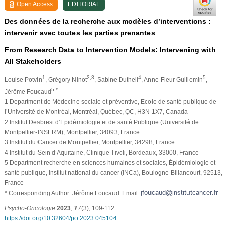
Open Access
EDITORIAL
Des données de la recherche aux modèles d’interventions :
intervenir avec toutes les parties prenantes
From Research Data to Intervention Models: Intervening with
All Stakeholders
1
2,3
4
5
Louise Potvin
, Grégory Ninot
, Sabine Dutheil
, Anne-Fleur Guillemin
,
5,*
Jérôme Foucaud
1 Department de Médecine sociale et préventive, Ecole de santé publique de
l’Université de Montréal, Montréal, Québec, QC, H3N 1X7, Canada
2 Institut Desbrest d’Epidémiologie et de santé Publique (Université de
Montpellier-INSERM), Montpellier, 34093, France
3 Institut du Cancer de Montpellier, Montpellier, 34298, France
4 Institut du Sein d’Aquitaine, Clinique Tivoli, Bordeaux, 33000, France
5 Department recherche en sciences humaines et sociales, Épidémiologie et
santé publique, Institut national du cancer (INCa), Boulogne-Billancourt, 92513,
France
* Corresponding Author: Jérôme Foucaud. Email:
Psycho-Oncologie
2023
,
17
(3), 109-112.
https://doi.org/10.32604/po.2023.045104