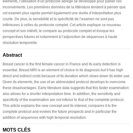
éléments, l’utilisation d’un protocole abrégé se développe pour pallier ces
inconvénients. Les premières données de la littérature tendent à penser que
cet examen plus rapide permet également une durée d’interprétation plus
courte. De plus, la sensibilité et la spécificité de l’examen ne sont pas
inférieures à celles du protocole complet. Cet article explique ce nouveau
concept et son intérêt, le compare au protocole complet et évoque les
perspectives futures et notamment à l’adjonction de séquences à haute
résolution temporelle.
Abstract
Breast cancer is the first female cancer in France and its early detection is
essential. Breast MRI is an element of choice in its diagnosis but it has high
direct and indirect costs because of its duration which slows down its wider use.
Given its elements, the use of an abbreviated protocol develops to overcome
these disadvantages. Early literature data suggests that this faster examination
also allows for a shorter interpretation time. In addition, the sensitivity and
specificity of the examination are not inferior to that of the complete protocol.
This article explains the new concept and its interest, compares it to the
complete protocol and evokes the future prospects and in particular the
addition of sequences with high temporal resolution.
MOTS CLÉS