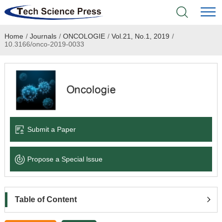
Home
/
Journals
/
ONCOLOGIE
/
Vol.21, No.1, 2019
/
Home
10.3166/onco-2019-0033
Academic Journals
Books & Monographs
Conferences
Submit a Paper
Language Service
Propose a Special lssue
News & Announcements
About
Table of Content