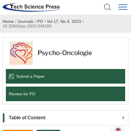
Home
/
Journals
/
PO
/
Vol.17, No.3, 2023
/
Home
10.32604/po.2023.045105
Academic Journals
Books & Monographs
Conferences
Submit a Paper
Language Service
Review for PO
News & Announcements
About
Table of Content