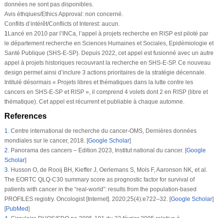
données ne sont pas disponibles.
Avis éthqiues/Ethics Approval:
non concerné.
Conflits d’intérêt/Conflicts of Interest:
aucun.
1
Lancé en 2010 par l’INCa, l’appel à projets recherche en RISP est piloté par
le département recherche en Sciences Humaines et Sociales, Epidémiologie et
Santé Publique (SHS-E-SP). Depuis 2022, cet appel est fusionné avec un autre
appel à projets historiques recouvrant la recherche en SHS-E-SP. Ce nouveau
design permet ainsi d’inclure 3 actions prioritaires de la stratégie décennale.
Intitulé désormais « Projets libres et thématiques dans la lutte contre les
cancers en SHS-E-SP et RISP », il comprend 4 volets dont 2 en RISP (libre et
thématique). Cet appel est récurrent et publiable à chaque automne.
References
1
.
Centre international de recherche du cancer-OMS, Dernières données
mondiales sur le cancer, 2018. [
Google Scholar
]
2
.
Panorama des cancers – Edition 2023, Institut national du cancer. [
Google
Scholar
]
3
.
Husson O, de Rooij BH, Kieffer J, Oerlemans S, Mols F, Aaronson NK, et al.
The EORTC QLQ-C30 summary score as prognostic factor for survival of
patients with cancer in the “real-world”: results from the population-based
PROFILES registry. Oncologist [Internet]. 2020;25(4):e722–32. [
Google Scholar
]
[
PubMed
]