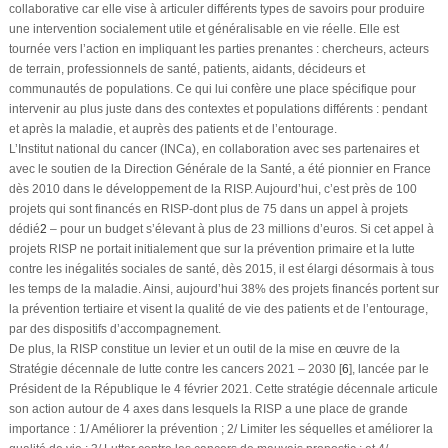
collaborative car elle vise à articuler différents types de savoirs pour produire
une intervention socialement utile et généralisable en vie réelle. Elle est
tournée vers l’action en impliquant les parties prenantes : chercheurs, acteurs
de terrain, professionnels de santé, patients, aidants, décideurs et
communautés de populations. Ce qui lui confère une place spécifique pour
intervenir au plus juste dans des contextes et populations différents : pendant
et après la maladie, et auprès des patients et de l’entourage.
L’Institut national du cancer (INCa), en collaboration avec ses partenaires et
avec le soutien de la Direction Générale de la Santé, a été pionnier en France
dès 2010 dans le développement de la RISP. Aujourd’hui, c’est près de 100
projets qui sont financés en RISP-dont plus de 75 dans un appel à projets
dédié
2
– pour un budget s’élevant à plus de 23 millions d’euros. Si cet appel à
projets RISP ne portait initialement que sur la prévention primaire et la lutte
contre les inégalités sociales de santé, dès 2015, il est élargi désormais à tous
les temps de la maladie. Ainsi, aujourd’hui 38% des projets financés portent sur
la prévention tertiaire et visent la qualité de vie des patients et de l’entourage,
par des dispositifs d’accompagnement.
De plus, la RISP constitue un levier et un outil de la mise en œuvre de la
Stratégie décennale de lutte contre les cancers 2021 – 2030 [
6
], lancée par le
Président de la République le 4 février 2021. Cette stratégie décennale articule
son action autour de 4 axes dans lesquels la RISP a une place de grande
importance : 1/ Améliorer la prévention ; 2/ Limiter les séquelles et améliorer la