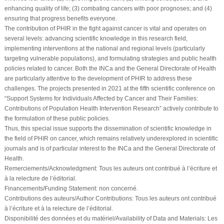
enhancing quality of life; (3) combating cancers with poor prognoses; and (4)
ensuring that progress benefits everyone.
The contribution of PHIR in the fight against cancer is vital and operates on
several levels: advancing scientific knowledge in this research field,
implementing interventions at the national and regional levels (particularly
targeting vulnerable populations), and formulating strategies and public health
policies related to cancer. Both the INCa and the General Directorate of Health
are particularly attentive to the development of PHIR to address these
challenges. The projects presented in 2021 at the fifth scientific conference on
“Support Systems for Individuals Affected by Cancer and Their Families:
Contributions of Population Health Intervention Research” actively contribute to
the formulation of these public policies.
Thus, this special issue supports the dissemination of scientific knowledge in
the field of PHIR on cancer, which remains relatively underexplored in scientific
journals and is of particular interest to the INCa and the General Directorate of
Health.
Remerciements/Acknowledgment:
Tous les auteurs ont contribué à l’écriture et
à la relecture de l’éditorial.
Financements/Funding Statement:
non concerné.
Contributions des auteurs/Author Contributions:
Tous les auteurs ont contribué
à l’écriture et à la relecture de l’éditorial.
Disponibilité des données et du matériel/Availability of Data and Materials:
Les