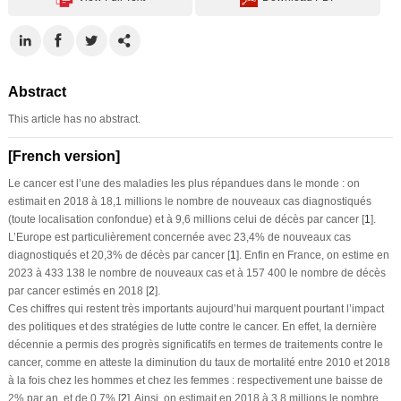
Abstract
This article has no abstract.
[French version]
Le cancer est l’une des maladies les plus répandues dans le monde : on
estimait en 2018 à 18,1 millions le nombre de nouveaux cas diagnostiqués
(toute localisation confondue) et à 9,6 millions celui de décès par cancer [
1
].
L’Europe est particulièrement concernée avec 23,4% de nouveaux cas
diagnostiqués et 20,3% de décès par cancer [
1
]. Enfin en France, on estime en
2023 à 433 138 le nombre de nouveaux cas et à 157 400 le nombre de décès
par cancer estimés en 2018 [
2
].
Ces chiffres qui restent très importants aujourd’hui marquent pourtant l’impact
des politiques et des stratégies de lutte contre le cancer. En effet, la dernière
décennie a permis des progrès significatifs en termes de traitements contre le
cancer, comme en atteste la diminution du taux de mortalité entre 2010 et 2018
à la fois chez les hommes et chez les femmes : respectivement une baisse de
2% par an, et de 0,7% [
2
]. Ainsi, on estimait en 2018 à 3,8 millions le nombre