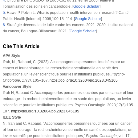
4
.
Circulaire DHOS/SDO no 2005-101 du 22 février 2005 relative à
l’organisation des soins en cancérologie. [
Google Scholar
]
5
.
Hawe P, Potvin L. What is population health intervention research? Can J
Public Health [Internet]. 2009;100:18–114. [
Google Scholar
]
6
.
Stratégie décennale de lutte contre les cancers 2021–2030. Institut national
du cancer, Boulogne-Billancourt, 2021. [
Google Scholar
]
Cite This Article
APA Style
Ifrah, N., Rabaud, C. (2023). Accompagnerles personnes touchées par un
cancer et leur entourage : la rechercheinterventionnelle en santé des
populations, un levier scientifique pour les institutions publiques.
Psycho-
Oncologie
,
17
(3)
, 105–107.
https://doi.org/10.32604/po.2023.045105
Vancouver Style
Ifrah N, Rabaud C. Accompagnerles personnes touchées par un cancer et leur
entourage : la rechercheinterventionnelle en santé des populations, un levier
scientifique pour les institutions publiques. Psycho-Oncologie. 2023;17(3):105–
107.
https://doi.org/10.32604/po.2023.045105
IEEE Style
N. Ifrah and C. Rabaud, “Accompagnerles personnes touchées par un cancer
et leur entourage : la rechercheinterventionnelle en santé des populations, un
levier scientifique pour les institutions publiques,”
Psycho-Oncologie
, vol. 17,