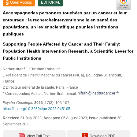
Open Access
EDITORIAL
Accompagnerles personnes touchées par un cancer et leur
entourage : la rechercheinterventionnelle en santé des
populations, un levier scientifique pour les institutions
publiques
Supporting People Affected by Cancer and Their Family:
Population Health Intervention Research, a Scientific Lever for
Public Institutions
1,*
2
Norbert Ifrah
, Christian Rabaud
1 Président de l’Institut national du cancer (INCa), Boulogne-Billancourt,
France
2 Directeur général de la santé, Paris, France
* Corresponding Author: Norbert Ifrah. Email:
Psycho-Oncologie
2023
,
17
(3), 105-107.
https://doi.org/10.32604/po.2023.045105
Received
21 July 2023;
Accepted
06 August 2023;
Issue published
30
September 2023
View Full Text
Download PDF