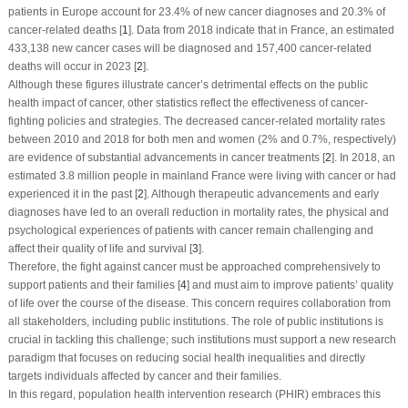
patients in Europe account for 23.4% of new cancer diagnoses and 20.3% of
cancer-related deaths [
1
]. Data from 2018 indicate that in France, an estimated
433,138 new cancer cases will be diagnosed and 157,400 cancer-related
deaths will occur in 2023 [
2
].
Although these figures illustrate cancer’s detrimental effects on the public
health impact of cancer, other statistics reflect the effectiveness of cancer-
fighting policies and strategies. The decreased cancer-related mortality rates
between 2010 and 2018 for both men and women (2% and 0.7%, respectively)
are evidence of substantial advancements in cancer treatments [
2
]. In 2018, an
estimated 3.8 million people in mainland France were living with cancer or had
experienced it in the past [
2
]. Although therapeutic advancements and early
diagnoses have led to an overall reduction in mortality rates, the physical and
psychological experiences of patients with cancer remain challenging and
affect their quality of life and survival [
3
].
Therefore, the fight against cancer must be approached comprehensively to
support patients and their families [
4
] and must aim to improve patients’ quality
of life over the course of the disease. This concern requires collaboration from
all stakeholders, including public institutions. The role of public institutions is
crucial in tackling this challenge; such institutions must support a new research
paradigm that focuses on reducing social health inequalities and directly
targets individuals affected by cancer and their families.
In this regard, population health intervention research (PHIR) embraces this