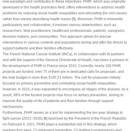
new paradigm and contributes to these objectives. PHIR, which was originally
developed in the health promotion field, offers interventions to address health
problems by reducing social health inequalities and alleviating the root causes
rather than merely describing health issues [
5
]. Moreover, PHIR is inherently
participatory and collaborative; it involves various stakeholders, such as
researchers, field practitioners, healthcare professionals, patients, caregivers,
decision-makers, and communities. This approach allows for precise
interventions in various contexts and populations during and after the illness to
support patients and their families effectively.
The French National Cancer Institute (INCa), in collaboration with its partners
and with the support of the General Directorate of Health, has been a pioneer in
the development of PHIR in France since 2010. Currently, nearly 100 PHIR
projects are funded; over 75 of them are in dedicated calls for proposals, and
the total budget is more than EUR 23 million. The call for proposals initially
focused on primary prevention and combating social health inequalities;
however, in 2015, it was expanded to encompass all stages of the disease. As a
result, 38% of the funded projects now focus on tertiary prevention, aiming to
improve the quality of life of patients and their families through support
mechanisms.
Furthermore, PHIR serves as a tool for implementing the ten-year strategy to
fight cancer (2021–2030) [
6
] launched by the President of the French Republic
on February 4, 2021. PHIR plays a substantial role in this strategy, which
involves four axes: (1) improving prevention; (2) limiting consequences and