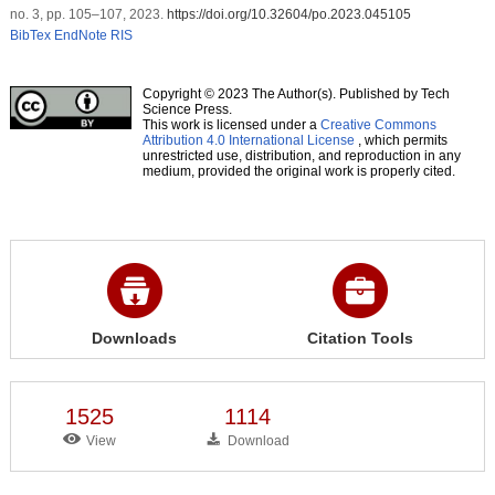
no. 3, pp. 105–107, 2023.
https://doi.org/10.32604/po.2023.045105
BibTex
EndNote
RIS
Copyright © 2023 The Author(s). Published by Tech
Science Press.
This work is licensed under a
Creative Commons
Attribution 4.0 International License
, which permits
unrestricted use, distribution, and reproduction in any
medium, provided the original work is properly cited.
Downloads
Citation Tools
1525
1114
View
Download