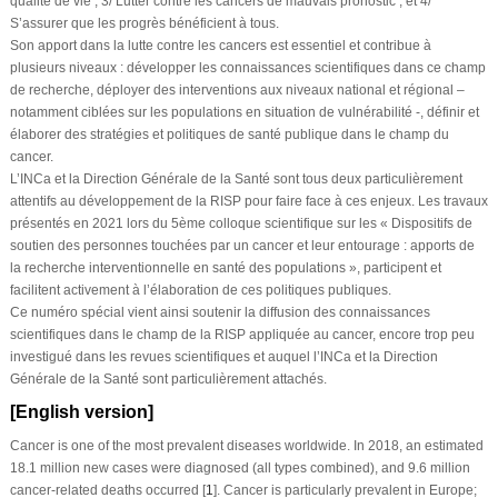
qualité de vie ; 3/ Lutter contre les cancers de mauvais pronostic ; et 4/
S’assurer que les progrès bénéficient à tous.
Son apport dans la lutte contre les cancers est essentiel et contribue à
plusieurs niveaux : développer les connaissances scientifiques dans ce champ
de recherche, déployer des interventions aux niveaux national et régional –
notamment ciblées sur les populations en situation de vulnérabilité -, définir et
élaborer des stratégies et politiques de santé publique dans le champ du
cancer.
L’INCa et la Direction Générale de la Santé sont tous deux particulièrement
attentifs au développement de la RISP pour faire face à ces enjeux. Les travaux
présentés en 2021 lors du 5
ème
colloque scientifique sur les «
Dispositifs de
soutien des personnes touchées par un cancer et leur entourage : apports de
la recherche interventionnelle en santé des populations
», participent et
facilitent activement à l’élaboration de ces politiques publiques.
Ce numéro spécial vient ainsi soutenir la diffusion des connaissances
scientifiques dans le champ de la RISP appliquée au cancer, encore trop peu
investigué dans les revues scientifiques et auquel l’INCa et la Direction
Générale de la Santé sont particulièrement attachés.
[English version]
Cancer is one of the most prevalent diseases worldwide. In 2018, an estimated
18.1 million new cases were diagnosed (all types combined), and 9.6 million
cancer-related deaths occurred [
1
]. Cancer is particularly prevalent in Europe;