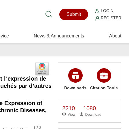
LOGIN
Submit
REGISTER
vice
News & Announcements
About
t l’expression de
touchés par d’autres
Downloads
Citation Tools
e Expression of
2210
1080
Chronic Diseases,
View
Download
1,2,3