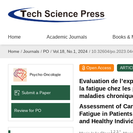
Home
Academic Journals
Books & 
Home
/
Journals
/
PO
/
Vol.18, No.1, 2024
/
10.32604/po.2023.04
Open Access
ARTIC
Evaluation de l’exp
la fatigue chez les
Submit a Paper
maladies chronique
Assessment of Can
Review for PO
Fatigue in Patients
and Healthy Indivi
1,2,3,*