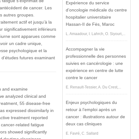
 fatigue s’exprimait de
Expérience du service
 antécédent de cancer. Les
d’oncologie médicale du centre
es autres groupes.
hospitalier universitaire
itement actif et jusqu’à la
Hassan-II de Fès, Maroc
 significativement inférieurs
L. Amaadour, I. Lahrch, O. Siyouri,...
e diurne sont apparues comme
avoir un cadre unique,
Accompagner la vie
esse psychologique et la
professionnelle des personnes
e d’études futures examinant
suivies en cancérologie : une
expérience en centre de lutte
contre le cancer
E. Renault-Tessier, A. Du Crest,...
on and examine
 we analyzed clinical and
Enjeux psychologiques du
treatment, 55 disease-free
retour à l’emploi après un
s expressed dissimilarly in
cancer : illustrations autour de
active treatment reported
deux cas cliniques
f cancer-related fatigue
vors showed significantly
E. Favré, C. Sallard
nd daytime sleepiness