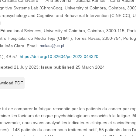
a Cristina Canavarro
, Ana Severina
, Susana Ramos
, Carla Rafael
nitive Systems Lab (ChronCog), University of Coimbra, Coimbra, 3000
uropsychology and Cognitive and Behavioral Intervention (CINEICC), Un
l
 Educational Sciences, University of Coimbra, Coimbra, 3000-115, Port
tro Hospitalar do Médio Tejo (CHMT), Torres Novas, 2350-754, Portug
ia Inês Clara. Email:
(1), 49-57.
https://doi.org/10.32604/po.2023.044320
cepted
21 July 2023;
Issue published
25 March 2024
wnload PDF
de fut de comparer la fatigue ressentie par les patients du cancer par rap
miner les facteurs de risque psychobiologiques associés à la fatigue.
M
transversale, nous avons analysé les indicateurs cliniques et sociodém
es) : 148 patients du cancer sous traitement actif, 55 patients dans l’