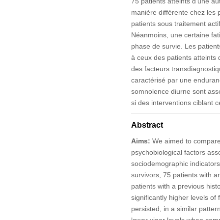
75 patients atteints d’une 
manière différente chez les 
patients sous traitement acti
Néanmoins, une certaine fati
phase de survie. Les patient
à ceux des patients atteint
des facteurs transdiagnostiq
caractérisé par une enduranc
somnolence diurne sont assoc
si des interventions ciblant 
Abstract
Aims:
We aimed to compare c
psychobiological factors ass
sociodemographic indicators 
survivors, 75 patients with 
patients with a previous hist
significantly higher levels o
persisted, in a similar patte
lower vigor levels when comp