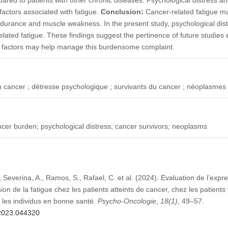
actors associated with fatigue.
Conclusion:
Cancer-related fatigue ma
durance and muscle weakness. In the present study, psychological dis
elated fatigue. These findings suggest the pertinence of future studie
se factors may help manage this burdensome complaint.
u cancer ; détresse psychologique ; survivants du cancer ; néoplasmes
ncer burden; psychological distress; cancer survivors; neoplasms
 Severina, A., Ramos, S., Rafael, C. et al. (2024). Evaluation de l’expre
on de la fatigue chez les patients atteints de cancer, chez les patients
 les individus en bonne santé.
Psycho-Oncologie
,
18
(1)
, 49–57.
.2023.044320