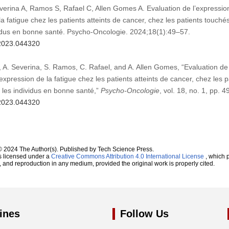
rina A, Ramos S, Rafael C, Allen Gomes A. Evaluation de l’expression 
a fatigue chez les patients atteints de cancer, chez les patients touché
vidus en bonne santé. Psycho-Oncologie. 2024;18(1):49–57.
.2023.044320
, A. Severina, S. Ramos, C. Rafael, and A. Allen Gomes, “Evaluation de 
expression de la fatigue chez les patients atteints de cancer, chez les 
 les individus en bonne santé,”
Psycho-Oncologie
, vol. 18, no. 1, pp. 
.2023.044320
© 2024 The Author(s). Published by Tech Science Press.
s licensed under a
Creative Commons Attribution 4.0 International License
, which p
n, and reproduction in any medium, provided the original work is properly cited.
ines
Follow Us