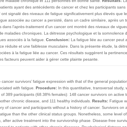
autre maladie chronique et 111 personnes en bonne santé.
Résultats:
La
patients ayant des antécédents de cancer et chez les participants sans
f ont signalé des niveaux de fatigue significativement plus élevés que l
gue associée au cancer a persisté, dans un cadre similaire, après un tra
s dans l’après-traitement d’un cancer ont montré des niveaux de vigueur
s de maladies chroniques. La détresse psychologique et la somnolenc
ues associés à la fatigue.
Conclusion:
La fatigue liée au cancer peut 
e réduite et une faiblesse musculaire. Dans la présente étude, la détr
iées à la fatigue liée au cancer. Ces résultats suggèrent la pertinenc
ces facteurs peuvent aider à gérer cette plainte pesante.
ancer survivors’ fatigue expression with that of the general populati
ociated with fatigue.
Procedure:
In this quantitative, transversal study,
of 389 participants (68.38% females): 148 cancer survivors on active 
another chronic disease, and 111 healthy individuals.
Results:
Fatigue wa
ory of cancer and participants without a history of cancer. Survivors on 
f fatigue than the other clinical status groups. Nonetheless, some level o
rn, after active treatment into the survivorship phase. Disease-free survi
ared to patients with other chronic diseases. Psychological distress a