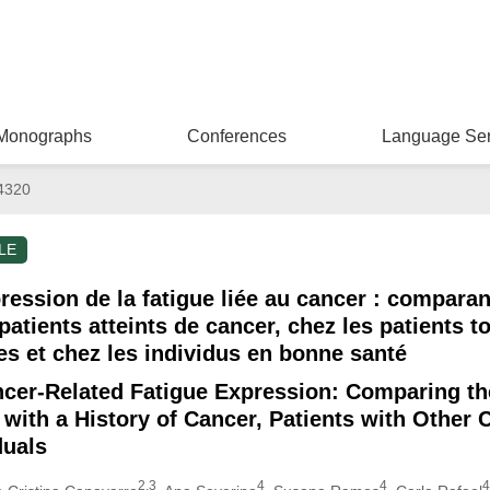
Monographs
Conferences
Language Ser
4320
LE
ression de la fatigue liée au cancer : comparan
 patients atteints de cancer, chez les patients 
s et chez les individus en bonne santé
cer-Related Fatigue Expression: Comparing th
 with a History of Cancer, Patients with Other 
duals
2,3
4
4
4