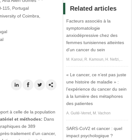
, Ana Allen Gomes
Related articles
-115, Portugal
iversity of Coimbra,
Facteurs associés à la
symptomatologie
ugal
anxiodépressive chez des
al
femmes tunisiennes atteintes
d’un cancer du sein
M. Karoui, R. Kamoun, H. Nefzi,...
« Le cancer, ce n’est pas juste
une histoire de maladie » :
l’expérience du cancer du sein
à la lumière des métaphores
des patientes
port à celle de la population
A. Guité-Verret, M. Vachon
atériel et méthodes:
Dans
ographiques de 389
SARS-CoV2 et cancer : quel
après-traitement d’un cancer,
impact psychologique ?