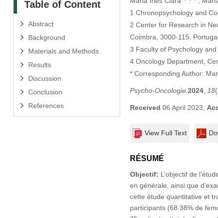
Maria Inês Clara
, Mari
Table of Content
1 Chronopsychology and Cog
Abstract
2 Center for Research in Ne
Coimbra, 3000-115, Portuga
Background
3 Faculty of Psychology and
Materials and Methods
4 Oncology Department, Cen
Results
* Corresponding Author: Mar
Discussion
Psycho-Oncologie
2024
,
18
Conclusion
References
Received
06 April 2023;
Ac
View Full Text
Do
RÉSUMÉ
Objectif:
L’objectif de l’étu
en générale, ainsi que d’exa
cette étude quantitative et 
participants (68.38% de femm