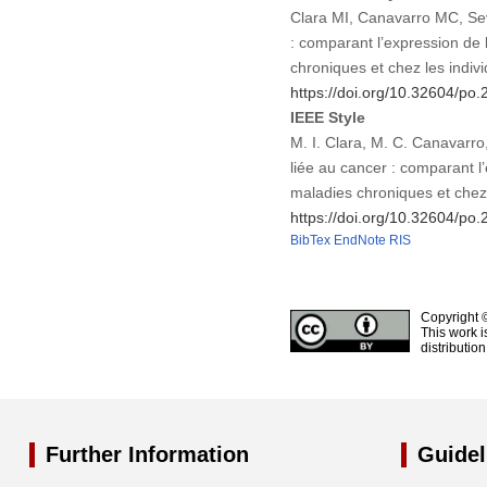
Clara MI, Canavarro MC, Seve
: comparant l’expression de l
chroniques et chez les indi
https://doi.org/10.32604/po
IEEE Style
M. I. Clara, M. C. Canavarro
liée au cancer : comparant l’
maladies chroniques et chez
https://doi.org/10.32604/po
BibTex
EndNote
RIS
Copyright 
This work i
distributio
Further Information
Guidel