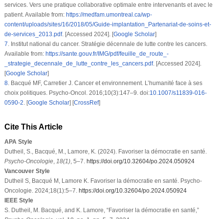
services. Vers une pratique collaborative optimale entre intervenants et avec le
patient. Available from:
https://medfam.umontreal.ca/wp-
content/uploads/sites/16/2018/05/Guide-implantation_Partenariat-de-soins-et-
de-services_2013.pdf
. [Accessed 2024]. [
Google Scholar
]
7
.
Institut national du cancer. Stratégie décennale de lutte contre les cancers.
Available from:
https://sante.gouv.fr/IMG/pdf/feuille_de_route_-
_strategie_decennale_de_lutte_contre_les_cancers.pdf
. [Accessed 2024].
[
Google Scholar
]
8
.
Bacqué MF, Carretier J. Cancer et environnement. L’humanité face à ses
choix politiques. Psycho-Oncol. 2016;10(3):147–9. doi:
10.1007/s11839-016-
0590-2
. [
Google Scholar
] [
CrossRef
]
Cite This Article
APA Style
Dutheil, S., Bacqué, M., Lamore, K. (2024). Favoriser la démocratie en santé.
Psycho-Oncologie
,
18
(1)
, 5–7.
https://doi.org/10.32604/po.2024.050924
Vancouver Style
Dutheil S, Bacqué M, Lamore K. Favoriser la démocratie en santé. Psycho-
Oncologie. 2024;18(1):5–7.
https://doi.org/10.32604/po.2024.050924
IEEE Style
S. Dutheil, M. Bacqué, and K. Lamore, “Favoriser la démocratie en santé,”