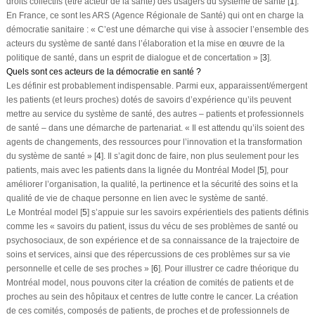
droits collectifs (être acteur de la santé) des usagers du système de santé [
1
].
En France, ce sont les ARS (Agence Régionale de Santé) qui ont en charge la
démocratie sanitaire : « C’est une démarche qui vise à associer l’ensemble des
acteurs du système de santé dans l’élaboration et la mise en œuvre de la
politique de santé, dans un esprit de dialogue et de concertation » [
3
].
Quels sont ces acteurs de la démocratie en santé ?
Les définir est probablement indispensable. Parmi eux, apparaissent/émergent
les patients (et leurs proches) dotés de savoirs d’expérience qu’ils peuvent
mettre au service du système de santé, des autres – patients et professionnels
de santé – dans une démarche de partenariat. « Il est attendu qu’ils soient des
agents de changements, des ressources pour l’innovation et la transformation
du système de santé » [
4
]. Il s’agit donc de faire, non plus seulement pour les
patients, mais
avec
les patients dans la lignée du Montréal Model [
5
], pour
améliorer l’organisation, la qualité, la pertinence et la sécurité des soins et la
qualité de vie de chaque personne en lien avec le système de santé.
Le Montréal model [
5
] s’appuie sur les savoirs expérientiels des patients définis
comme les « savoirs du patient, issus du vécu de ses problèmes de santé ou
psychosociaux, de son expérience et de sa connaissance de la trajectoire de
soins et services, ainsi que des répercussions de ces problèmes sur sa vie
personnelle et celle de ses proches » [
6
]. Pour illustrer ce cadre théorique du
Montréal model, nous pouvons citer la création de comités de patients et de
proches au sein des hôpitaux et centres de lutte contre le cancer. La création
de ces comités, composés de patients, de proches et de professionnels de