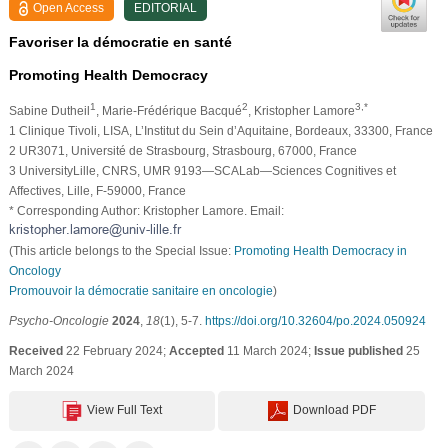
Open Access
EDITORIAL
Favoriser la démocratie en santé
Promoting Health Democracy
1
2
3,*
Sabine Dutheil
, Marie-Frédérique Bacqué
, Kristopher Lamore
1 Clinique Tivoli, LISA, L’Institut du Sein d’Aquitaine, Bordeaux, 33300, France
2 UR3071, Université de Strasbourg, Strasbourg, 67000, France
3 UniversityLille, CNRS, UMR 9193—SCALab—Sciences Cognitives et
Affectives, Lille, F-59000, France
* Corresponding Author: Kristopher Lamore. Email:
(This article belongs to the Special Issue:
Promoting Health Democracy in
Oncology
Promouvoir la démocratie sanitaire en oncologie
)
Psycho-Oncologie
2024
,
18
(1), 5-7.
https://doi.org/10.32604/po.2024.050924
Received
22 February 2024;
Accepted
11 March 2024;
Issue published
25
March 2024
View Full Text
Download PDF