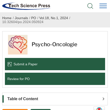
Home
/
Journals
/
PO
/
Vol.18, No.1, 2024
/
Home
10.32604/po.2024.050924
Academic Journals
Books & Monographs
Conferences
Submit a Paper
Language Service
Review for PO
News & Announcements
About
Table of Content