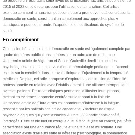
de produire un récit. Dans cette revue de la littérature, six articles publiés entre
2015 et 2022 ont été retenus pour l’utilisation de la narration. Cet article
explique comment la narration peut contribuer à promouvoir et à concrétiser la
démocratie en santé, constituant un complément aux approches plus «
classiques » pour comprendre l’expérience des utilisateurs du système de
santé.
En complément
Ce dossier thématique sur la démocratie en santé est également complété par
quatre dernières publications menées sur un autre axe de recherche.
Un premier article de Vigneron et Gosset Grainville décrit la place des
psychologues au sein d’un service d’onco-hématologie pédiatrique. L’accent
est mis sur la créativité dans le travail clinique et l’ajustement à la temporalité
médicale. De plus, cet article propose d’explorer la construction de l’identité
professionnelle en relation avec l’établissement d’une alliance thérapeutique
avec les patients. Deux cas cliniques permettent d’illustrer leurs propos,
mettant en évidence l’approche centrée sur le rapport à la finitude.
Un second article de Clara et ses collaborateurs s’intéresse à la fatigue
ressentie par les patients atteints de cancer et aux facteurs de risque
psychobiologiques qui y sont associés. Au total, 389 participants ont été
interrogés. Cette étude met en exergue que la fatigue (liée au cancer) peut être
caractérisée par une endurance réduite et une faiblesse musculaire. Une
association existe d’ailleurs entre la détresse psychologique, la somnolence