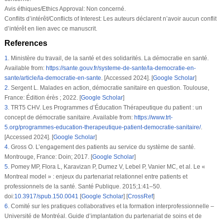
Avis éthiques/Ethics Approval:
Non concerné.
Conflits d’intérêt/Conflicts of Interest:
Les auteurs déclarent n’avoir aucun conflit
d’intérêt en lien avec ce manuscrit.
References
1
.
Ministère du travail, de la santé et des solidarités. La démocratie en santé.
Available from:
https://sante.gouv.fr/systeme-de-sante/la-democratie-en-
sante/article/la-democratie-en-sante
. [Accessed 2024]. [
Google Scholar
]
2
.
Sergent L. Malades en action, démocratie sanitaire en question. Toulouse,
France: Édition érès ; 2022. [
Google Scholar
]
3
.
TRT5 CHV. Les Programmes d’Éducation Thérapeutique du patient : un
concept de démocratie sanitaire. Available from:
https://www.trt-
5.org/programmes-education-therapeutique-patient-democratie-sanitaire/
.
[Accessed 2024]. [
Google Scholar
]
4
.
Gross O. L’engagement des patients au service du système de santé.
Montrouge, France: Doin; 2017. [
Google Scholar
]
5
.
Pomey MP, Flora L, Karavizan P, Dumez V, Lebel P, Vanier MC, et al. Le «
Montreal model » : enjeux du partenariat relationnel entre patients et
professionnels de la santé. Santé Publique. 2015;1:41–50.
doi:
10.3917/spub.150.0041
[
Google Scholar
] [
CrossRef
]
6
.
Comité sur les pratiques collaboratives et la formation interprofessionnelle –
Université de Montréal. Guide d’implantation du partenariat de soins et de