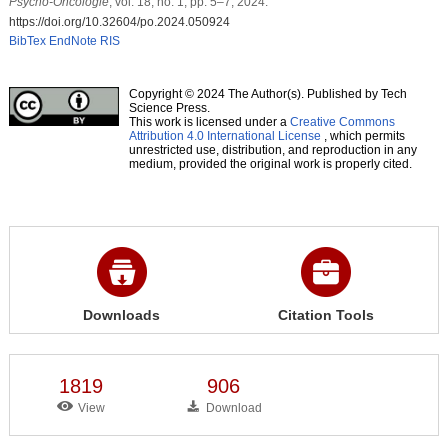
Psycho-Oncologie
, vol. 18, no. 1, pp. 5–7, 2024.
https://doi.org/10.32604/po.2024.050924
BibTex
EndNote
RIS
Copyright © 2024 The Author(s). Published by Tech
Science Press.
This work is licensed under a
Creative Commons
Attribution 4.0 International License
, which permits
unrestricted use, distribution, and reproduction in any
medium, provided the original work is properly cited.
Downloads
Citation Tools
1819
906
View
Download