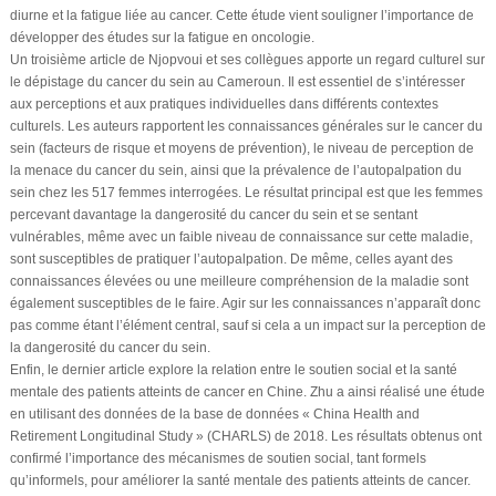
diurne et la fatigue liée au cancer. Cette étude vient souligner l’importance de
développer des études sur la fatigue en oncologie.
Un troisième article de Njopvoui et ses collègues apporte un regard culturel sur
le dépistage du cancer du sein au Cameroun. Il est essentiel de s’intéresser
aux perceptions et aux pratiques individuelles dans différents contextes
culturels. Les auteurs rapportent les connaissances générales sur le cancer du
sein (facteurs de risque et moyens de prévention), le niveau de perception de
la menace du cancer du sein, ainsi que la prévalence de l’autopalpation du
sein chez les 517 femmes interrogées. Le résultat principal est que les femmes
percevant davantage la dangerosité du cancer du sein et se sentant
vulnérables, même avec un faible niveau de connaissance sur cette maladie,
sont susceptibles de pratiquer l’autopalpation. De même, celles ayant des
connaissances élevées ou une meilleure compréhension de la maladie sont
également susceptibles de le faire. Agir sur les connaissances n’apparaît donc
pas comme étant l’élément central, sauf si cela a un impact sur la perception de
la dangerosité du cancer du sein.
Enfin, le dernier article explore la relation entre le soutien social et la santé
mentale des patients atteints de cancer en Chine. Zhu a ainsi réalisé une étude
en utilisant des données de la base de données « China Health and
Retirement Longitudinal Study » (CHARLS) de 2018. Les résultats obtenus ont
confirmé l’importance des mécanismes de soutien social, tant formels
qu’informels, pour améliorer la santé mentale des patients atteints de cancer.