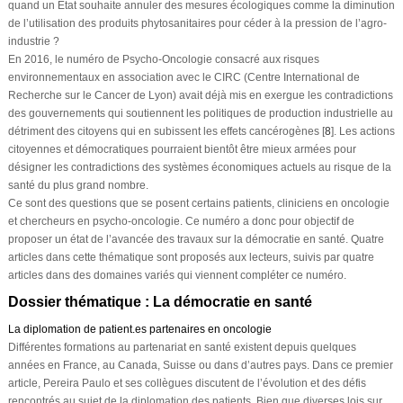
quand un État souhaite annuler des mesures écologiques comme la diminution
de l’utilisation des produits phytosanitaires pour céder à la pression de l’agro-
industrie ?
En 2016, le numéro de Psycho-Oncologie consacré aux risques
environnementaux en association avec le CIRC (Centre International de
Recherche sur le Cancer de Lyon) avait déjà mis en exergue les contradictions
des gouvernements qui soutiennent les politiques de production industrielle au
détriment des citoyens qui en subissent les effets cancérogènes [
8
]. Les actions
citoyennes et démocratiques pourraient bientôt être mieux armées pour
désigner les contradictions des systèmes économiques actuels au risque de la
santé du plus grand nombre.
Ce sont des questions que se posent certains patients, cliniciens en oncologie
et chercheurs en psycho-oncologie. Ce numéro a donc pour objectif de
proposer un état de l’avancée des travaux sur la démocratie en santé. Quatre
articles dans cette thématique sont proposés aux lecteurs, suivis par quatre
articles dans des domaines variés qui viennent compléter ce numéro.
Dossier thématique : La démocratie en santé
La diplomation de patient.es partenaires en oncologie
Différentes formations au partenariat en santé existent depuis quelques
années en France, au Canada, Suisse ou dans d’autres pays. Dans ce premier
article, Pereira Paulo et ses collègues discutent de l’évolution et des défis
rencontrés au sujet de la diplomation des patients. Bien que diverses lois sur