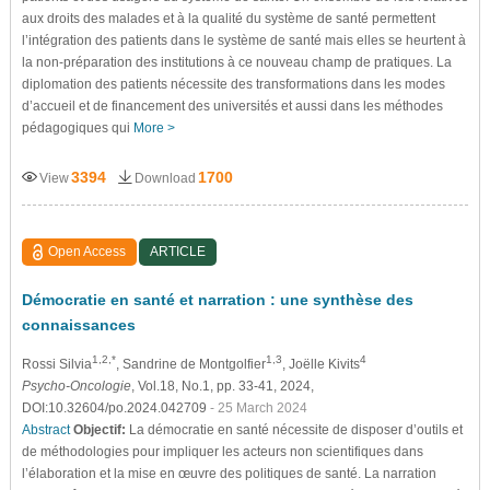
aux droits des malades et à la qualité du système de santé permettent
l’intégration des patients dans le système de santé mais elles se heurtent à
la non-préparation des institutions à ce nouveau champ de pratiques. La
diplomation des patients nécessite des transformations dans les modes
d’accueil et de financement des universités et aussi dans les méthodes
pédagogiques qui
More >
3394
1700
View
Download
Open Access
ARTICLE
Démocratie en santé et narration : une synthèse des
connaissances
1,2,*
1,3
4
Rossi Silvia
, Sandrine de Montgolfier
, Joëlle Kivits
Psycho-Oncologie
, Vol.18, No.1, pp. 33-41, 2024,
DOI:10.32604/po.2024.042709
- 25 March 2024
Abstract
Objectif:
La démocratie en santé nécessite de disposer d’outils et
de méthodologies pour impliquer les acteurs non scientifiques dans
l’élaboration et la mise en œuvre des politiques de santé. La narration