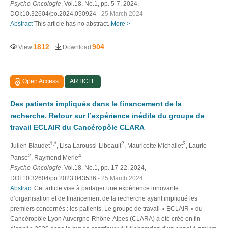
Psycho-Oncologie
, Vol.18, No.1, pp. 5-7, 2024,
DOI:10.32604/po.2024.050924
- 25 March 2024
Abstract
This article has no abstract.
More >
1812
904
View
Download
Open Access
ARTICLE
Des patients impliqués dans le financement de la
recherche. Retour sur l’expérience inédite du groupe de
travail ECLAIR du Cancéropôle CLARA
1,*
2
3
Julien Biaudet
, Lisa Laroussi-Libeault
, Mauricette Michallet
, Laurie
2
4
Panse
, Raymond Merle
Psycho-Oncologie
, Vol.18, No.1, pp. 17-22, 2024,
DOI:10.32604/po.2023.043536
- 25 March 2024
Abstract
Cet article vise à partager une expérience innovante
d’organisation et de financement de la recherche ayant impliqué les
premiers concernés : les patients. Le groupe de travail « ECLAIR » du
Cancéropôle Lyon Auvergne-Rhône-Alpes (CLARA) a été créé en fin