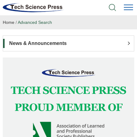
Home
/
Advanced Search
Home
Academic Journals
News & Announcements
Books & Monographs
Conferences
Language Service
News & Announcements
About