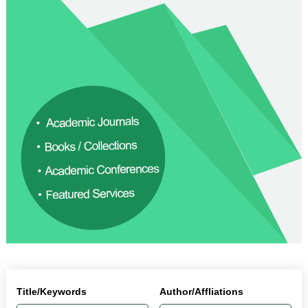
Title/Keywords
Author/Affliations