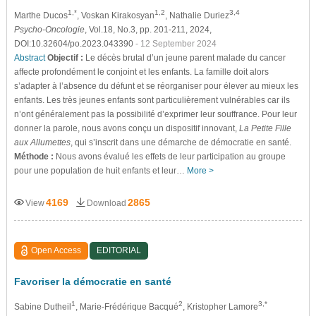
1,*
1,2
3,4
Marthe Ducos
, Voskan Kirakosyan
, Nathalie Duriez
Psycho-Oncologie
, Vol.18, No.3, pp. 201-211, 2024,
DOI:10.32604/po.2023.043390
- 12 September 2024
Abstract
Objectif :
Le décès brutal d’un jeune parent malade du cancer
affecte profondément le conjoint et les enfants. La famille doit alors
s’adapter à l’absence du défunt et se réorganiser pour élever au mieux les
enfants. Les très jeunes enfants sont particulièrement vulnérables car ils
n’ont généralement pas la possibilité d’exprimer leur souffrance. Pour leur
donner la parole, nous avons conçu un dispositif innovant,
La Petite Fille
aux Allumettes
, qui s’inscrit dans une démarche de démocratie en santé.
Méthode :
Nous avons évalué les effets de leur participation au groupe
pour une population de huit enfants et leur…
More >
4169
2865
View
Download
Open Access
EDITORIAL
Favoriser la démocratie en santé
1
2
3,*
Sabine Dutheil
, Marie-Frédérique Bacqué
, Kristopher Lamore