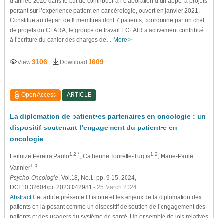
d’année 2020 dans le but de contribuer à l’élaboration d’un appel à projets
portant sur l’expérience patient en cancérologie, ouvert en janvier 2021.
Constitué au départ de 8 membres dont 7 patients, coordonné par un chef
de projets du CLARA, le groupe de travail ECLAIR a activement contribué
à l’écriture du cahier des charges de…
More >
3106
1609
View
Download
Open Access
ARTICLE
La diplomation de patient•es partenaires en oncologie : un
dispositif soutenant l’engagement du patient•e en
oncologie
1,2,*
1,2
Lennize Pereira Paulo
, Catherine Tourette-Turgis
, Marie-Paule
1,3
Vannier
Psycho-Oncologie
, Vol.18, No.1, pp. 9-15, 2024,
DOI:10.32604/po.2023.042981
- 25 March 2024
Abstract
Cet article présente l’histoire et les enjeux de la diplomation des
patients en la posant comme un dispositif de soutien de l’engagement des
patients et des usagers du système de santé. Un ensemble de lois relatives