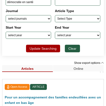
Journal
Article Type
Start Year
End Year
Update Searching
Clear
Show export options
Articles
Online
Search Results (5)
Open Access
ARTICLE
Pour un accompagnement des familles endeuillées avec un
enfant en bas âge