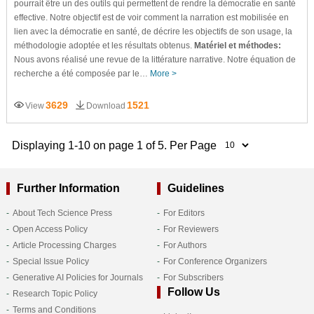
pourrait être un des outils qui permettent de rendre la démocratie en santé
effective. Notre objectif est de voir comment la narration est mobilisée en
lien avec la démocratie en santé, de décrire les objectifs de son usage, la
méthodologie adoptée et les résultats obtenus.
Matériel et méthodes:
Nous avons réalisé une revue de la littérature narrative. Notre équation de
recherche a été composée par le…
More >
3629
1521
View
Download
Displaying 1-10 on page 1 of 5. Per Page
Further Information
Guidelines
About Tech Science Press
For Editors
Open Access Policy
For Reviewers
Article Processing Charges
For Authors
Special Issue Policy
For Conference Organizers
Generative AI Policies for Journals
For Subscribers
Follow Us
Research Topic Policy
Terms and Conditions