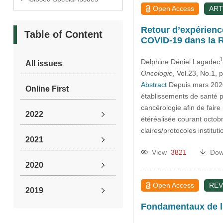
Open Access
ART
Retour d’expérienc
Table of Content
COVID-19 dans la 
1
Delphine Déniel Lagadec
All issues
Oncologie
, Vol.23, No.1,
Abstract
Depuis mars 2020,
Online First
établissements de santé p
cancérologie afin de faire
2022
étéréalisée courant octob
claires/protocoles institut
2021
View
3821
Dow
2020
Open Access
REV
2019
Fondamentaux de l’
Past Issues