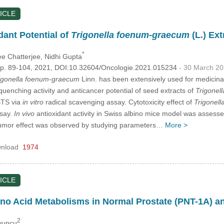
ICLE
dant Potential of
Trigonella foenum-graecum
(L.) Ex
*
e Chatterjee
, Nidhi Gupta
, pp. 89-104, 2021, DOI:10.32604/Oncologie.2021.015234
- 30 March 2
igonella foenum-graecum
Linn. has been extensively used for medicina
 quenching activity and anticancer potential of seed extracts of
Trigonell
BTS via
in vitro
radical scavenging assay. Cytotoxicity effect of
Trigonell
ssay.
In vivo
antioxidant activity in Swiss albino mice model was asses
umor effect was observed by studying parameters…
More >
nload
1974
ICLE
o Acid Metabolisms in Normal Prostate (PNT-1A) an
2
oyuncu