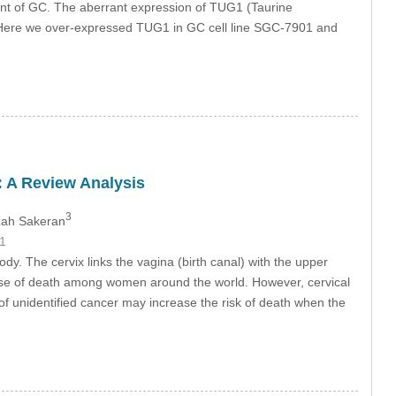
ent of GC. The aberrant expression of TUG1 (Taurine
 Here we over-expressed TUG1 in GC cell line SGC-7901 and
: A Review Analysis
3
zah Sakeran
1
ody. The cervix links the vagina (birth canal) with the upper
cause of death among women around the world. However, cervical
t of unidentified cancer may increase the risk of death when the