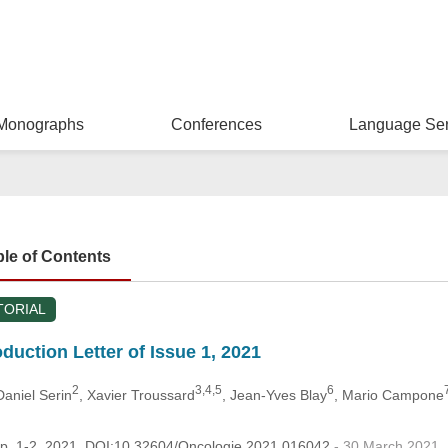
Monographs
Conferences
Language Ser
ble of Contents
TORIAL
ction Letter of Issue 1, 2021
2
3,4,5
6
Daniel Serin
, Xavier Troussard
, Jean-Yves Blay
, Mario Campone
 pp. 1-2, 2021, DOI:10.32604/Oncologie.2021.016042
- 30 March 2021