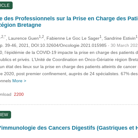
ICLE
e des Professionnels sur la Prise en Charge des Pat
Région Bretagne
,2,*
1,2
1
1
, Laurence Guen
, Fabienne Le Goc Le Sager
, Sandrine Estivin
 pp. 39-46, 2021, DOI:10.32604/Oncologie.2021.015985
- 30 March 202
 l’épidémie de la COVID-19 impacte la prise en charge des patients da
ublics et privés. L’Unité de Coordination en Onco-Gériatrie région Bret
 un état des lieux sur la prise en charge des patients atteints de cance
re 2020, post premier confinement, auprès de 24 spécialistes. 67% des
ionnels
More >
nload
2200
IEW
immunologie des Cancers Digestifs (Gastriques et H