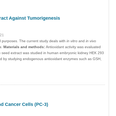
tract Against Tumorigenesis
021
l purposes. The current study deals with
in vitro
and
in vivo
a
.
Materials and methods:
Antioxidant activity was evaluated
a
seed extract was studied in human embryonic kidney HEK 293
sed by studying endogenous antioxidant enzymes such as GSH,
d Cancer Cells (PC-3)