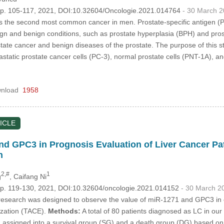
, pp. 105-117, 2021, DOI:10.32604/Oncologie.2021.014764
- 30 March 
s the second most common cancer in men. Prostate-specific antigen (PS
ign and benign conditions, such as prostate hyperplasia (BPH) and pros
ate cancer and benign diseases of the prostate. The purpose of this stu
astatic prostate cancer cells (PC-3), normal prostate cells (PNT-1A), a
nload
1958
ICLE
nd GPC3 in Prognosis Evaluation of Liver Cancer Pati
n
2,#
1
g
, Caifang Ni
 pp. 119-130, 2021, DOI:10.32604/oncologie.2021.014152
- 30 March 2
esearch was designed to observe the value of miR-1271 and GPC3 in eval
ization (TACE).
Methods:
A total of 80 patients diagnosed as LC in our
assigned into a survival group (SG) and a death group (DG) based on 