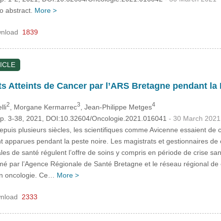
no abstract.
More >
nload
1839
ICLE
ts Atteints de Cancer par l’ARS Bretagne pendant l
2
3
4
lli
, Morgane Kermarrec
, Jean-Philippe Metges
 pp. 3-38, 2021, DOI:10.32604/Oncologie.2021.016041
- 30 March 2021
puis plusieurs siècles, les scientifiques comme Avicenne essaient de
 apparues pendant la peste noire. Les magistrats et gestionnaires de c
les de santé régulent l’offre de soins y compris en période de crise san
mé par l’Agence Régionale de Santé Bretagne et le réseau régional de
en oncologie. Ce…
More >
nload
2333