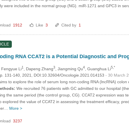
ly were included in the normal group (NG). miR-1271 and GPC3 in se
nload
1912
Like
3
Cited by
1
ICLE
ing RNA CCAT2 is a Potential Diagnostic and Progn
1
3
4
5,*
, Fengyue Li
, Dapeng Zhang
, Jiangming Qu
, Guanghua Li
, pp. 131-140, 2021, DOI:10.32604/Oncologie.2021.014153
- 30 March 
aims to explore the role of serum long non-coding RNA (lncRNA) colon 
ethods:
We recruited 76 patients with GC admitted to our hospital (t
ng the same period (the control group, CG). CCAT2 expression was tested
xplored the value of CCAT2 in assessing the treatment efficacy, predict
gher…
More >
nload
3237