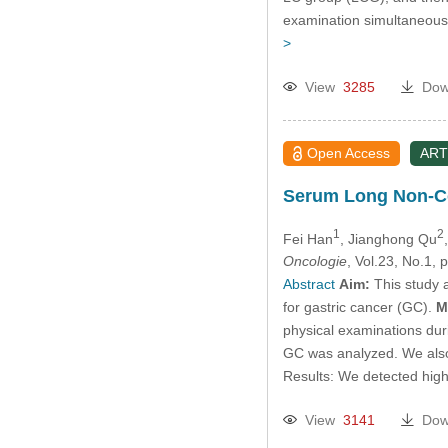
examination simultaneous
>
View
3285
Dow
Open Access
ART
Serum Long Non-Cod
1
2
Fei Han
, Jianghong Qu
Oncologie
, Vol.23, No.1
Abstract
Aim:
This study 
for gastric cancer (GC).
M
physical examinations duri
GC was analyzed. We also e
Results: We detected hi
View
3141
Dow