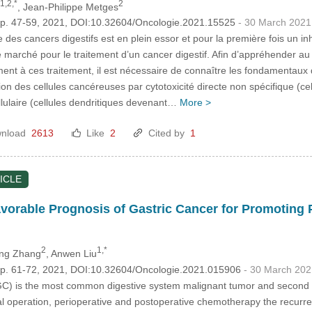
1,2,*
2
, Jean-Philippe Metges
 pp. 47-59, 2021, DOI:10.32604/Oncologie.2021.15525
- 30 March 2021
des cancers digestifs est en plein essor et pour la première fois un in
e marché pour le traitement d’un cancer digestif. Afin d’appréhender au
ent à ces traitement, il est nécessaire de connaître les fondamentaux
tion des cellules cancéreuses par cytotoxicité directe non spécifique (c
llulaire (cellules dendritiques devenant…
More >
nload
2613
Like
2
Cited by
1
ICLE
vorable Prognosis of Gastric Cancer for Promoting Pr
2
1,*
ing Zhang
, Anwen Liu
 pp. 61-72, 2021, DOI:10.32604/Oncologie.2021.015906
- 30 March 202
GC) is the most common digestive system malignant tumor and second 
cal operation, perioperative and postoperative chemotherapy the recurren