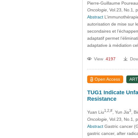
Pierre-Guillaume Poureau
Oncologie
, Vol.23, No.1,
Abstract
L’immunothérapie 
autorisation de mise sur l
secondaires et l’échappem
adaptatif permet l’élimina
adaptative à médiation ce
View
4197
Dow
Open Access
ART
TUG1 Indicate Unfa
Resistance
1,2,#
3
Yuan Liu
, Yun Jia
, B
Oncologie
, Vol.23, No.1,
Abstract
Gastric cancer (
gastric cancer, after radi