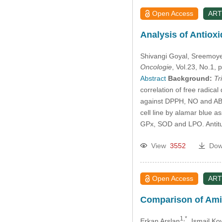
Open Access
ART
Analysis of Antioxi
Shivangi Goyal
, Sreemoye
Oncologie
, Vol.23, No.1
Abstract
Background:
Tr
correlation of free radical
against DPPH, NO and A
cell line by alamar blue a
GPx, SOD and LPO. Antit
View
3552
Dow
Open Access
ART
Comparison of Amin
1,*
Erkan Arslan
, Ismail K