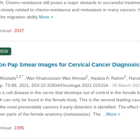
%. Chemo-resistance still poses a major obstacle to successful treatm
closely related to chemo-resistance and metastasis in many cancers.
e migration ability
More >
nload
2037
IEW
on Pap Smear Images for Cervical Cancer Diagnosis
1,2,*
1
2
 Mustafa
, Wan Khairunizam Wan Ahmad
, Hasliza A. Rahim
, Ham
 pp. 73-88, 2021, DOI:10.32604/Oncologie.2021.015154
- 30 March 202
 a cell disease in the cervix that develops out of control in the female b
ich can only be found in the female body. This is the second leading 
 the most preventable cancers if early detection is identified. The effec
ther parts of the female anatomy (metastasize). The…
More >
nload
2395