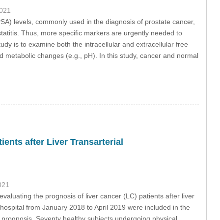
2021
A) levels, commonly used in the diagnosis of prostate cancer,
tatitis. Thus, more specific markers are urgently needed to
dy is to examine both the intracellular and extracellular free
nd metabolic changes (e.g., pH). In this study, cancer and normal
ents after Liver Transarterial
021
uating the prognosis of liver cancer (LC) patients after liver
 hospital from January 2018 to April 2019 were included in the
prognosis. Seventy healthy subjects undergoing physical