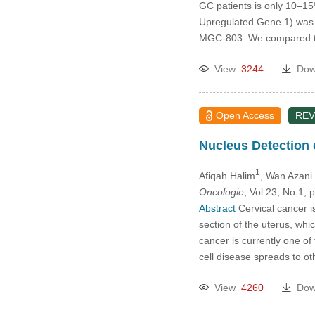
GC patients is only 10–15
Upregulated Gene 1) was 
MGC-803. We compared th
View
3244
Dow
Open Access
REV
Nucleus Detection 
1
Afiqah Halim
, Wan Azani
Oncologie
, Vol.23, No.1,
Abstract
Cervical cancer is
section of the uterus, wh
cancer is currently one of
cell disease spreads to o
View
4260
Dow