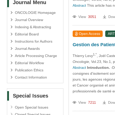
Journal Menu
Abstract
This article has 
ONCOLOGIE Homepage
View
3051
Dow
Journal Overview
Indexing & Abstracting
Open Access
ART
Editorial Board
Instructions for Authors
Gestion des Patien
Journal Awards
1,*
Article Processing Charge
Thierry Levy
, Joël Caste
Oncologie
, Vol.23, No.1,
Editorial Workflow
Abstract
Introduction.
-De
Publication Ethics
consignes d'isolement sont
Contact Information
jours, les agences régiona
et Cancer organisé et ani
professionnels de santé 
Special Issues
View
7211
Dow
Open Special Issues
Closed Special Issues