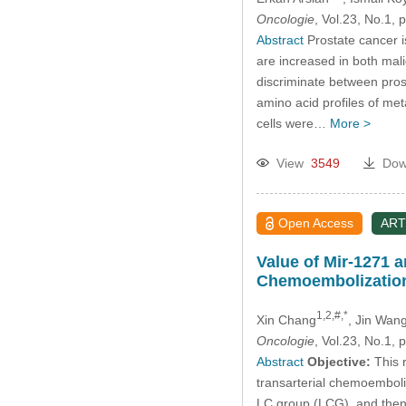
Oncologie
, Vol.23, No.1
Abstract
Prostate cancer i
are increased in both mal
discriminate between prost
amino acid profiles of met
cells were…
More >
View
3549
Dow
Open Access
ART
Value of Mir-1271 a
Chemoembolizatio
1,2,#,*
Xin Chang
, Jin Wan
Oncologie
, Vol.23, No.1,
Abstract
Objective:
This r
transarterial chemoembol
LC group (LCG), and then 