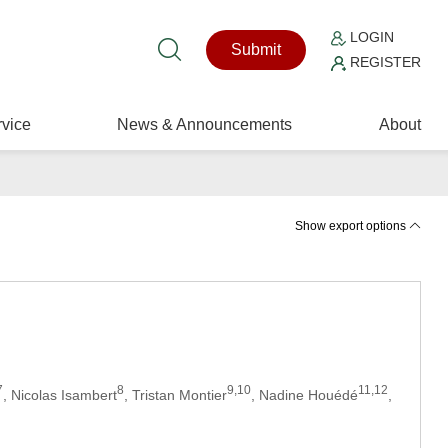
LOGIN
Submit
REGISTER
vice
News & Announcements
About
Show export options
7
8
9,10
11,12
, Nicolas Isambert
, Tristan Montier
, Nadine Houédé
,