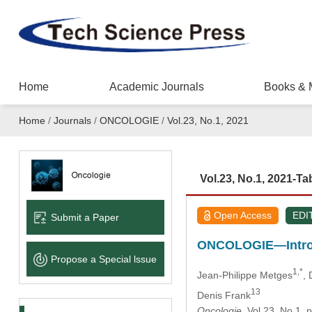
Home
Academic Journals
Books & 
Home
/
Journals
/
ONCOLOGIE
/
Vol.23, No.1, 2021
Vol.23, No.1, 2021-Ta
Open Access
EDI
Submit a Paper
ONCOLOGIE—Introdu
Propose a Special lssue
1,*
Jean-Philippe Metges
, 
13
Denis Frank
Oncologie
, Vol.23, No.1,